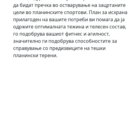
да бидат пречка во остварување на зацртаните
цели во планинските спортови. План за исхрана
прилагоден на вашите потреби ви помага да ја
одржите оптималната тежина и телесен состав,
го подобрува вашиот фитнес и агилност,
значително ги подобрува способностите за
справување со предизвиците на тешки
планински терени.