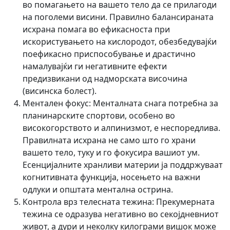
во помагањето на вашето тело да се прилагоди
на поголеми висини. Правилно балансираната
исхрана помага во ефикасноста при
искористувањето на кислородот, обезбедувајќи
поефикасно приспособување и драстично
намалувајќи ги негативните ефекти
предизвикани од надморската височина
(висинска болест).
Ментален фокус:
Менталната снага потребна за
планинарските спортови, особено во
високогорството и алпинизмот, е неспоредлива.
Правилната исхрана не само што го храни
вашето тело, туку и го фокусира вашиот ум.
Есенцијалните хранливи материи ја поддржуваат
когнитивната функција, носењето на важни
одлуки и општата ментална острина.
Контрола врз телесната тежина:
Прекумерната
тежина се одразува негативно во секојдневниот
живот, а дури и неколку килограми вишок може