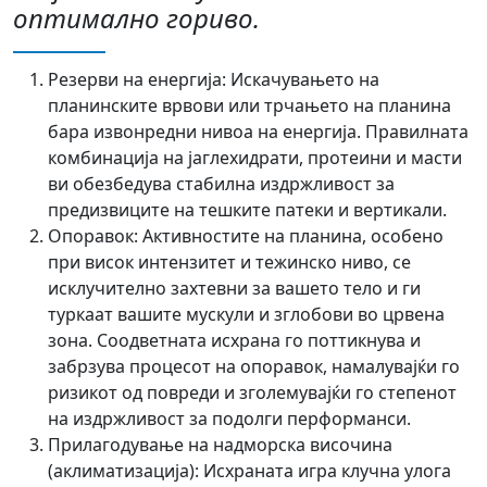
оптимално гориво.
Резерви на енергија:
Искачувањето на
планинските врвови или трчањето на планина
бара извонредни нивоа на енергија. Правилната
комбинација на јаглехидрати, протеини и масти
ви обезбедува стабилна издржливост за
предизвиците на тешките патеки и вертикали.
Опоравок:
Активностите на планина, особено
при висок интензитет и тежинско ниво, се
исклучително захтевни за вашето тело и ги
туркаат вашите мускули и зглобови во црвена
зона. Соодветната исхрана го поттикнува и
забрзува процесот на опоравок, намалувајќи го
ризикот од повреди и зголемувајќи го степенот
на издржливост за подолги перформанси.
Прилагодување на надморска височина
(аклиматизација):
Исхраната игра клучна улога