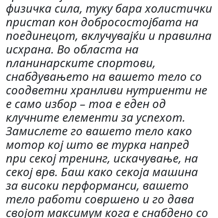
физичка сила, туку бара холистички
пристап кон добросостојбата на
поединецот, вклучувајќи и правилна
исхрана. Во областа на
планинарските спортови,
снабдувањето на вашето тело со
соодветни хранливи нутриенти не
е само избор – тоа е еден од
клучните елементи за успехот.
Замислете го вашето тело како
мотор кој што ве турка напред
при секој тренинг, искачување, на
секој врв. Баш како секоја машина
за високи перформанси, вашето
тело работи совршено и го дава
својот максимум кога е снабдено со