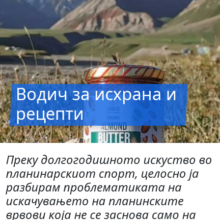
Водич за исхрана и
рецепти
Преку долгогодишното искуство во
планинарскиот спорт, целосно ја
разбирам проблематиката на
искачувањето на планинските
врвови која не се заснова само на