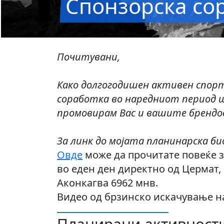
Спонзорска со
Почитувани,
Како долгогодишен активен спорт
соработка во наредниот период ш
промовирам Вас и вашите брендо
За линк до мојата планинарска б
Овде
може да прочитате повеќе 
во еден ден директно од Цермат,
Аконкагва 6962 мнв.
Видео од брзинско искачување н