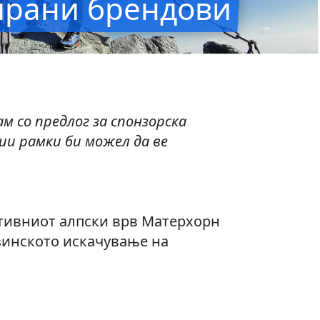
ирани брендови
 со предлог за спонзорска
ии рамки би можел да ве
тивниот алпски врв Матерхорн
зинското искачување на