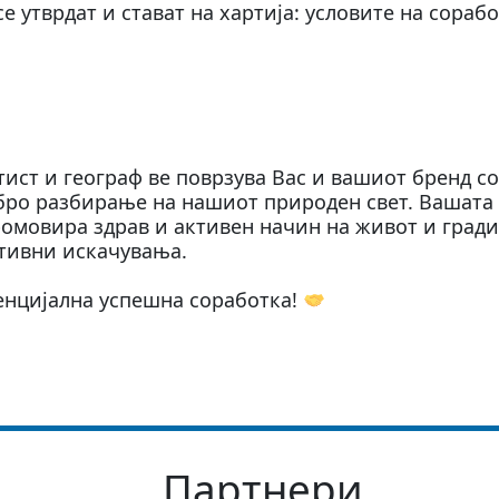
е утврдат и стават на хартија: условите на сорабо
ист и географ ве поврзува Вас и вашиот бренд со
бро разбирање на нашиот природен свет. Вашата 
омовира здрав и активен начин на живот и град
ативни искачувања.
енцијална успешна соработка!
Партнери