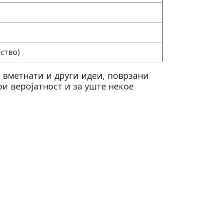
ство)
 вметнати и други идеи, поврзани
ои веројатност и за уште некое