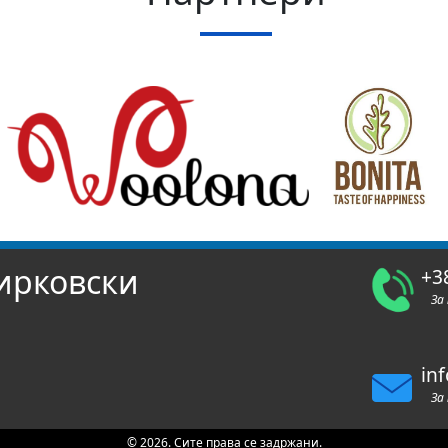
ирковски
+3
За
in
За
© 2026. Сите права се задржани.