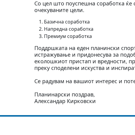
Со цел што поуспешна соработка ќе с
очекуваните цели.
Базична соработка
Напредна соработка
Премиум соработка
Поддршката на еден планински спорт
истражување и придонесува за подо
еколошкиот пристап и вредности, пр
преку споделени искуства и инспир
Се радувам на вашиот интерес и пот
Планинарски поздрав,
Александар Кирковски