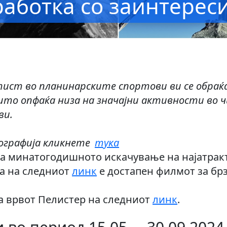
работка со заинтерес
ист во планинарските спортови ви се обраќам
то опфаќа низа на значајни активности во ч
ви.
иографија кликнете
тука
за минатогодишното искачување на најатрак
 а на следниот
линк
е достапен филмот за бр
а врвот Пелистер на следниот
линк
.