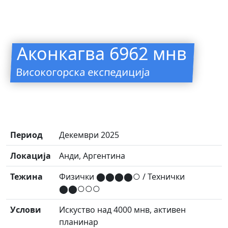
Аконкагва 6962 мнв
Високогорска експедиција
Период
Декември 2025
Локација
Анди, Аргентина
Тежина
Физички ⬤⬤⬤⬤○ / Технички
⬤⬤○○○
Услови
Искуство над 4000 мнв, активен
планинар