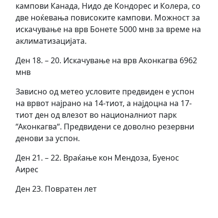
кампови Канада, Нидо де Кондорес и Колера, со
две ноќевања повисоките кампови. Можност за
искачување на врв Бонетe 5000 мнв за време на
аклиматизацијата.
Ден 18. – 20.
Искачување на врв Аконкагва 6962
мнв
Зависно од метео условите предвиден е успон
на врвот најрано на 14-тиот, а најдоцна на 17-
тиот ден од влезот во националниот парк
“Аконкагва“. Предвидени се доволно резервни
денови за успон.
Ден 21. – 22. Враќање кон Мендоза, Буенос
Аирес
Ден 23.
Повратен лет