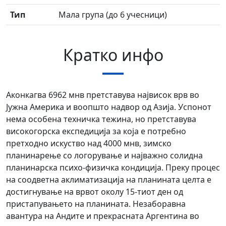
Тип
Мала група (до 6 учесници)
Кратко инфо
Аконкагва 6962 мнв претставува највисок врв во
Јужна Америка и воопшто надвор од Азија. Успонот
нема особена техничка тежина, но претставува
високогорска експедиција за која е потребно
претходно искуство над 4000 мнв, зимско
планинарење со логорување и најважно солидна
планинарска психо-физичка кондиција. Преку процес
на соодветна аклиматизација на планината целта е
достигнување на врвот околу 15-тиот ден од
пристапувањето на планината. Незаборавна
авантура на Андите и прекрасната Аргентина во