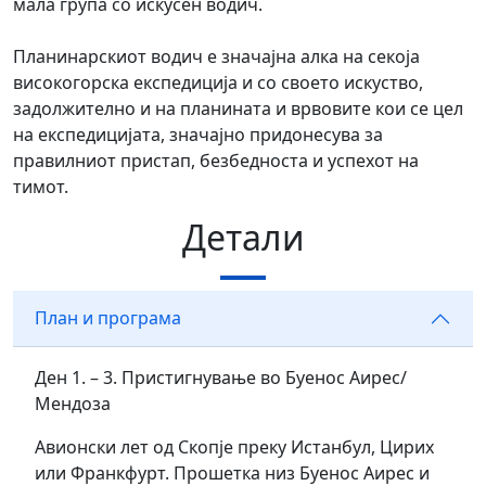
мала група со искусен водич.
Планинарскиот водич е значајна алка на секоја
високогорска експедиција и со своето искуство,
задолжително и на планината и врвовите кои се цел
на експедицијата, значајно придонесува за
правилниот пристап, безбедноста и успехот на
тимот.
Детали
План и програма
Ден 1. – 3. Пристигнување во Буенос Аирес/
Мендоза
Авионски лет од Скопје преку Истанбул, Цирих
или Франкфурт. Прошетка низ Буенос Аирес и